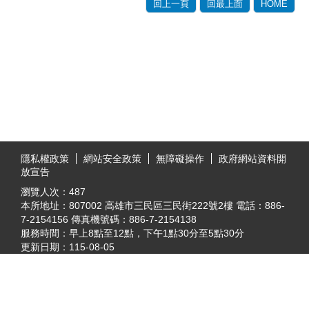
回上一頁
回最上面
HOME
:::
隱私權政策
網站安全政策
無障礙操作
政府網站資料開
放宣告
瀏覽人次：
487
本所地址：807002 高雄市三民區三民街222號2樓 電話：886-
7-2154156 傳真機號碼：886-7-2154138
服務時間：早上8點至12點，下午1點30分至5點30分
更新日期：
115-08-05