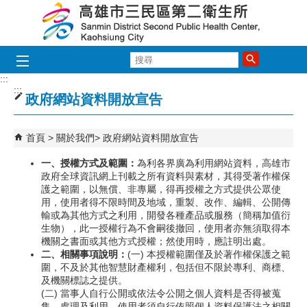
跳到主要內容區塊
搜
尋
:::
:::
政府網站資料開放宣告
首頁
關於我們
政府網站資料開放宣告
一、授權方式及範圍：
為利各界廣為利用網站資料，高雄市
政府全球資訊網上刊載之所有資料與素材，其得受著作權保
護之範圍，以無償、非專屬，得再授權之方式提供公眾使
用，使用者得不限時間及地域，重製、改作、編輯、公開傳
輸或為其他方式之利用，開發各種產品或服務（簡稱加值衍
生物），此一授權行為不會嗣後撤回，使用者亦無須取得本
機關之書面或其他方式授權；然使用時，應註明出處。
二、相關事項說明：
(一) 本授權範圍僅及於著作權保護之範
圍，不及於其他智慧財產權利，包括但不限於專利、商標、
及機關標誌之提供。
(二) 當事人自行公開或依法令公開之個人資料是否得被蒐
集、處理及利用，使用者須自行依照個人資料保護法之相關