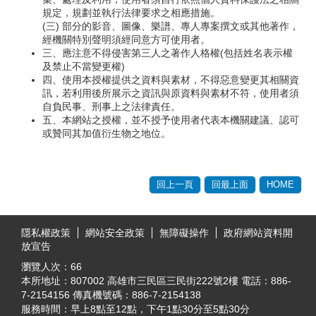
規定，規劃並執行法律要求之相應措施。
(三) 部分的影音、圖像、樂譜、專人專案撰文或其他著作，
經機關特別聲明須經同意方可使用者。
三、應注意不得侵害第三人之著作人格權(包括姓名表示權
及禁止不當變更權)
四、使用本授權提供之資料與素材，不得惡意變更其相關資
訊，若利用後所展示之資訊與原資料與素材不符，使用者須
自負民事、刑事上之法律責任。
五、本網站之授權，並不授予使用者代表本機關建議、認可
或贊同其加值衍生物之地位。
回上一頁
回最上面
HOME
:::
隱私權政策
網站安全政策
無障礙操作
政府網站資料開
放宣告
瀏覽人次：
66
本所地址：807002 高雄市三民區三民街222號2樓 電話：886-
7-2154156 傳真機號碼：886-7-2154138
服務時間：早上8點至12點，下午1點30分至5點30分