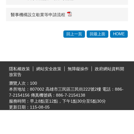
醫事機構設立歇業等申請流程
回上一頁
回最上面
HOME
:::
隱私權政策
網站安全政策
無障礙操作
政府網站資料開
放宣告
瀏覽人次：
100
本所地址：807002 高雄市三民區三民街222號2樓 電話：886-
7-2154156 傳真機號碼：886-7-2154138
服務時間：早上8點至12點，下午1點30分至5點30分
更新日期：
115-08-05