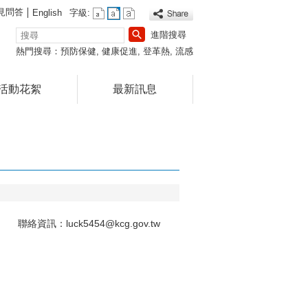
見問答
English
字級:
搜
進階搜尋
尋
熱門搜尋：
預防保健
健康促進
登革熱
流感
活動花絮
最新訊息
資訊：luck5454@kcg.gov.tw