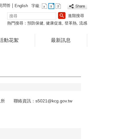
見問答
English
字級:
搜
進階搜尋
尋
熱門搜尋：
預防保健
健康促進
登革熱
流感
活動花絮
最新訊息
 聯絡資訊：s5021@kcg.gov.tw