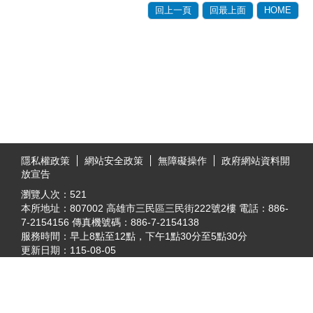
回上一頁
回最上面
HOME
:::
隱私權政策
網站安全政策
無障礙操作
政府網站資料開
放宣告
瀏覽人次：
521
本所地址：807002 高雄市三民區三民街222號2樓 電話：886-
7-2154156 傳真機號碼：886-7-2154138
服務時間：早上8點至12點，下午1點30分至5點30分
更新日期：
115-08-05