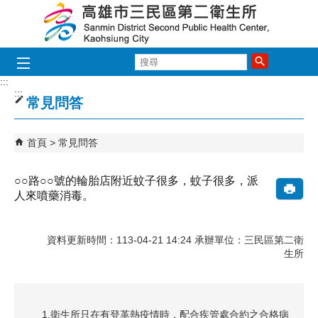
跳到主要內容區塊
搜
尋
:::
:::
常見問答
首頁
常見問答
○○路○○號的輪胎店附近蚊子很多，蚊子很多，派
人來噴藥消毒。
資料更新時間：113-04-21 14:24 承辦單位：三民區第二衛
生所
1.衛生所只在有登革熱疫情時，配合疾管處合約之合格病