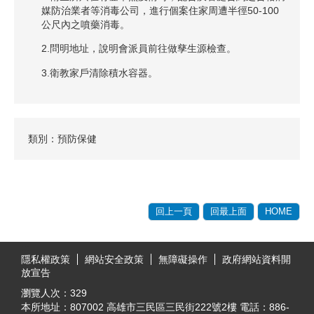
媒防治業者等消毒公司，進行個案住家周遭半徑50-100
公尺內之噴藥消毒。
2.問明地址，說明會派員前往做孳生源檢查。
3.衛教家戶清除積水容器。
類別：預防保健
回上一頁
回最上面
HOME
:::
隱私權政策
網站安全政策
無障礙操作
政府網站資料開
放宣告
瀏覽人次：
329
本所地址：807002 高雄市三民區三民街222號2樓 電話：886-