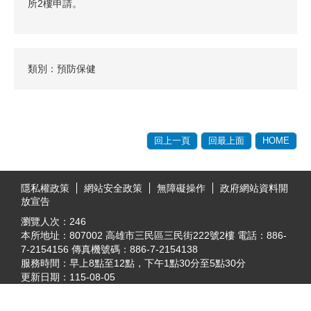
所2樓申請。
類別：預防保健
回上一頁
回最上面
HOME
:::
隱私權政策
網站安全政策
無障礙操作
政府網站資料開
放宣告
瀏覽人次：
246
本所地址：807002 高雄市三民區三民街222號2樓 電話：886-
7-2154156 傳真機號碼：886-7-2154138
服務時間：早上8點至12點，下午1點30分至5點30分
更新日期：
115-08-05