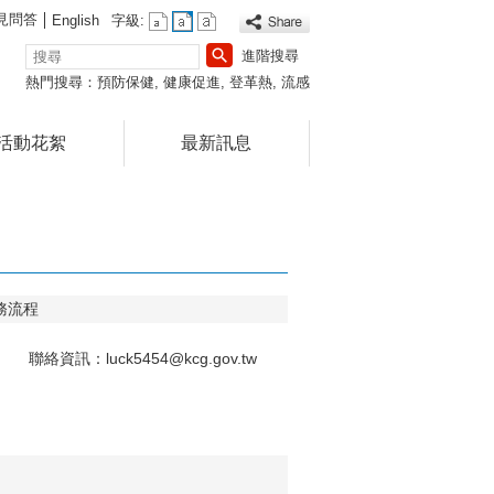
見問答
English
字級:
搜
進階搜尋
尋
熱門搜尋：
預防保健
健康促進
登革熱
流感
活動花絮
最新訊息
務流程
資訊：luck5454@kcg.gov.tw