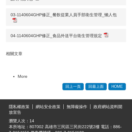
03-1140604GHP修正_餐飲從業人員手部衛生管理_懶人包
04-1140604GHP修正_食品外送平台衛生管理規定
相關文章
More
回上一頁
回最上面
HOME
:::
隱私權政策
網站安全政策
無障礙操作
政府網站資料開
放宣告
瀏覽人次：
14
本所地址：807002 高雄市三民區三民街222號2樓 電話：886-