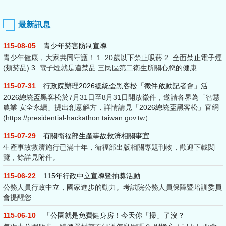
最新訊息
115-08-05
青少年菸害防制宣導
青少年健康，大家共同守護！ 1. 20歲以下禁止吸菸 2. 全面禁止電子煙
(類菸品) 3. 電子煙就是違禁品 三民區第二衛生所關心您的健康
115-07-31
行政院辦理2026總統盃黑客松「徵件啟動記者會」活 動資訊
2026總統盃黑客松於7月31日至8月31日開放徵件，邀請各界為「智慧
農業 安全永續」提出創意解方，詳情請見「2026總統盃黑客松」官網
(https://presidential-hackathon.taiwan.gov.tw）
115-07-29
有關衛福部生產事故救濟相關事宜
生產事故救濟施行已滿十年，衛福部出版相關專題刊物，歡迎下載閱
覽，餘詳見附件。
115-06-22
115年行政中立宣導暨抽獎活動
公務人員行政中立，國家進步的動力。考試院公務人員保障暨培訓委員
會提醒您
115-06-10
「公園就是免費健身房！今天你「掃」了沒？