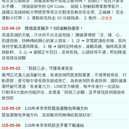
每次去公園散步，體健器材都不知道怎麼用嗎？ 別擔心！現在只要拿
出手機，「掃描器材旁的 QR Code」 就能 1 秒解鎖專業教學影片，
讓國立高雄師範大學體育學系主任鄭漢吾教你安全用、正確練！ 安全
運動小叮嚀： 1. 運動前先快走 10 分鐘熱身。 2. 動作....
詳全文
115-06-10
體感溫度飆升？3招遠離熱傷害！
高溫高濕的天氣，汗水排不出去超危險！ 國健署傳授「涼、補、心」
防護指南，快轉傳給關心的家人朋友： 1. 涼 ➔ 穿寬鬆淺色衣物，室內
保持空氣流通與降溫。 2. 補 ➔ 隨時定時補水，遠離高糖、咖啡因及酒
精飲料。 3. 心 ➔ 避開正午烈日，若有乾熱、心跳快等不適，即刻降溫
並視情況就醫
115-05-22
「防跌三步」守護長者安全
臺灣正式邁入超高齡社會，長者跌倒問題更顯重要，不僅導致骨折、行
動受限，更可能引發長期失能或死亡。為有效預防長者跌倒，國民健康
署呼籲可透過「長者量六力」LINE官方帳號，每半年進行一次認知、
行動等6大面向功能評估，並透過「防跌三步驟」及早發現跌倒風險有
效預防
115-05-19
115年本市市民緊急避難包準備方向
緊急避難包準備方向，並鼓勵市民轉傳給親朋好友!
115-05-06
115年本市市民防災手冊下載連結