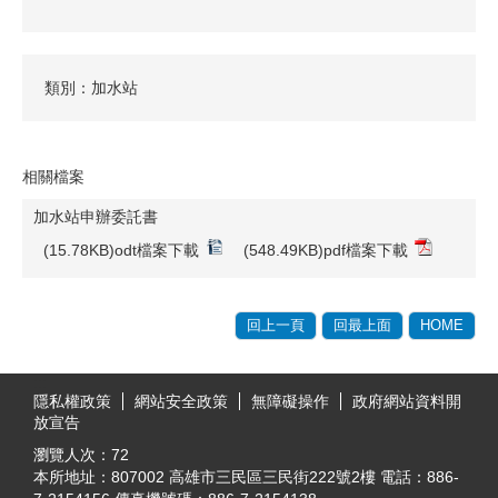
類別：加水站
相關檔案
加水站申辦委託書
(15.78KB)odt檔案下載
(548.49KB)pdf檔案下載
回上一頁
回最上面
HOME
:::
隱私權政策
網站安全政策
無障礙操作
政府網站資料開
放宣告
瀏覽人次：
72
本所地址：807002 高雄市三民區三民街222號2樓 電話：886-