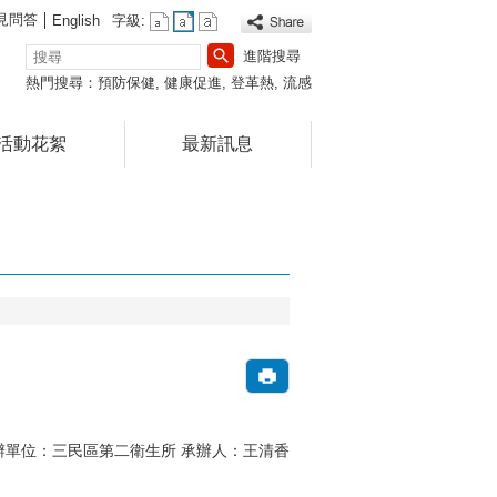
見問答
English
字級:
搜
進階搜尋
尋
熱門搜尋：
預防保健
健康促進
登革熱
流感
活動花絮
最新訊息
16 承辦單位：三民區第二衛生所 承辦人：王清香