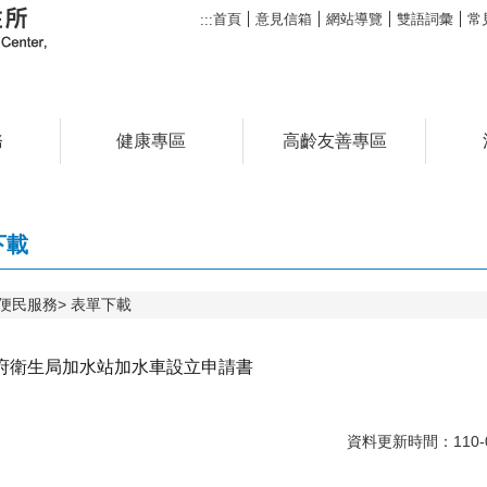
首頁
意見信箱
網站導覽
雙語詞彙
常
:::
務
健康專區
高齡友善專區
下載
便民服務
表單下載
府衛生局加水站加水車設立申請書
資料更新時間：110-